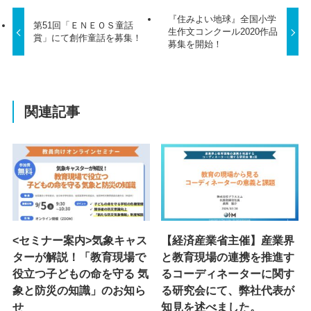
『住みよい地球』全国小学
第51回「ＥＮＥＯＳ童話
生作文コンクール2020作品
賞」にて創作童話を募集！
募集を開始！
関連記事
<セミナー案内>気象キャス
【経済産業省主催】産業界
ターが解説！「教育現場で
と教育現場の連携を推進す
役立つ子どもの命を守る 気
るコーディネーターに関す
象と防災の知識」のお知ら
る研究会にて、弊社代表が
せ
知見を述べました。