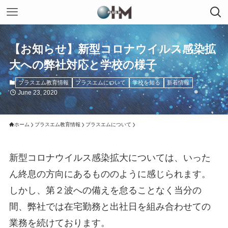
【お知らせ】新型コロナウイルス感染拡
大への弊社対応と学校の様子
プラスエム教育情報
プラスエムについて
学校を知る
新着情報
June 23, 2020
ホーム
プラスエム教育情報
プラスエムについて
新型コロナウイルス感染拡大については、いった
ん終息の方向にあるもののように感じられます。
しかし、第２波への備えを怠ることなく当分の
間、弊社では在宅勤務と出社日を組み合わせての
業務を続けております。