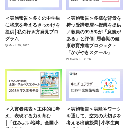
＜実施報告＞多くの中学生
＜実施報告＞多様な背景を
に将来を考えるきっかけを
持つ受講者層へ授業を提供
提供│私の行き方発見プロ
／教員の99.5％が「意義が
グラム
ある」と評価│思春期の健
康教育推進プロジェクト
March 30, 2026
「かがやきスクール」
March 30, 2026
＜入賞者発表＞主体的に考
＜実施報告＞実験やワーク
え、表現する力を育む
を通して、空気の大切さを
│「住みよい地球」全国小
考える出前授業│小学生向